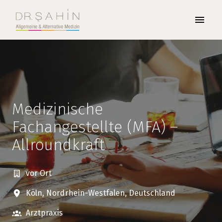
Zum
Inhalt
Startseite
springen
Medizinische
Fachangestellte (MFA) –
Allroundkraft
vor Ort
Köln
,
Nordrhein-Westfalen
,
Deutschland
Arztpraxis