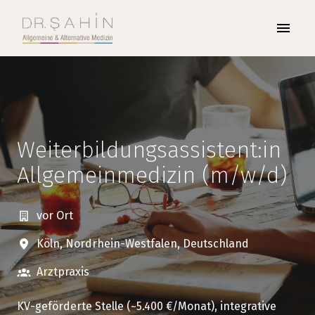
Zum
Inhalt
Startseite
springen
Weiterbildungsassistent:in
Allgemeinmedizin (m/w/d)
vor Ort
Köln
,
Nordrhein-Westfalen
,
Deutschland
Arztpraxis
KV-geförderte Stelle (~5.400 €/Monat), integrative